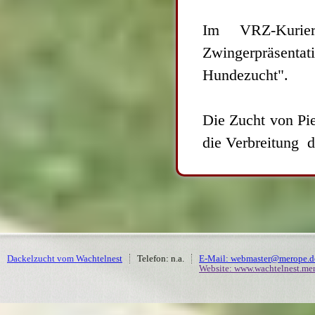
Im VRZ-Kurie
Zwingerpräsen
Hundezucht".
Die Zucht von Pi
die Verbreitung d
Dackelzucht vom Wachtelnest
Telefon: n.a.
E-Mail: webmaster@merope.d
Website: www.wachtelnest.me